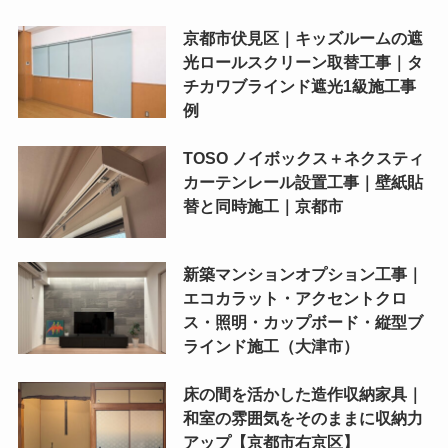
京都市伏見区｜キッズルームの遮
光ロールスクリーン取替工事｜タ
チカワブラインド遮光1級施工事
例
TOSO ノイボックス＋ネクスティ
カーテンレール設置工事｜壁紙貼
替と同時施工｜京都市
新築マンションオプション工事｜
エコカラット・アクセントクロ
ス・照明・カップボード・縦型ブ
ラインド施工（大津市）
床の間を活かした造作収納家具｜
和室の雰囲気をそのままに収納力
アップ【京都市右京区】