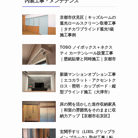
内装工事・メンテナンス
京都市伏見区｜キッズルームの
遮光ロールスクリーン取替工事
｜タチカワブラインド遮光1級
施工事例
TOSO ノイボックス＋ネクス
ティ カーテンレール設置工事
｜壁紙貼替と同時施工｜京都市
新築マンションオプション工事
｜エコカラット・アクセントク
ロス・照明・カップボード・縦
型ブラインド施工（大津市）
床の間を活かした造作収納家具
｜和室の雰囲気をそのままに収
納力アップ【京都市右京区】
玄関手すり（LIXIL グリップラ
イン ブラック）取付工事｜転