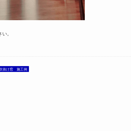
さい。
･吹抜け窓 施工例