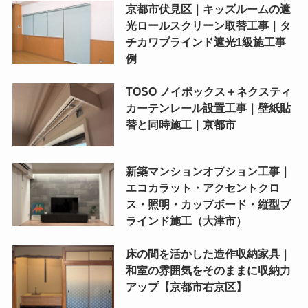
京都市伏見区｜キッズルームの遮
光ロールスクリーン取替工事｜タ
チカワブラインド遮光1級施工事
例
TOSO ノイボックス＋ネクスティ
カーテンレール設置工事｜壁紙貼
替と同時施工｜京都市
新築マンションオプション工事｜
エコカラット・アクセントクロ
ス・照明・カップボード・縦型ブ
ラインド施工（大津市）
床の間を活かした造作収納家具｜
和室の雰囲気をそのままに収納力
アップ【京都市右京区】