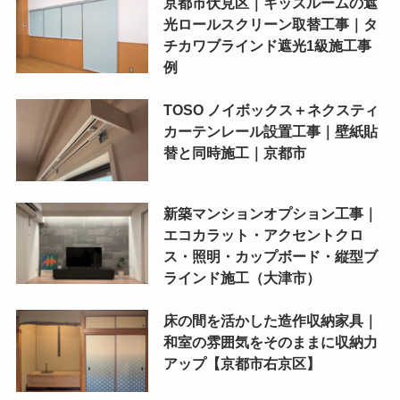
京都市伏見区｜キッズルームの遮
光ロールスクリーン取替工事｜タ
チカワブラインド遮光1級施工事
例
TOSO ノイボックス＋ネクスティ
カーテンレール設置工事｜壁紙貼
替と同時施工｜京都市
新築マンションオプション工事｜
エコカラット・アクセントクロ
ス・照明・カップボード・縦型ブ
ラインド施工（大津市）
床の間を活かした造作収納家具｜
和室の雰囲気をそのままに収納力
アップ【京都市右京区】