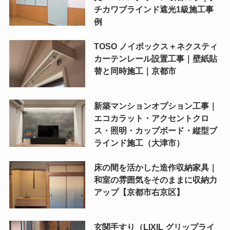
チカワブラインド遮光1級施工事
例
TOSO ノイボックス＋ネクスティ
カーテンレール設置工事｜壁紙貼
替と同時施工｜京都市
新築マンションオプション工事｜
エコカラット・アクセントクロ
ス・照明・カップボード・縦型ブ
ラインド施工（大津市）
床の間を活かした造作収納家具｜
和室の雰囲気をそのままに収納力
アップ【京都市右京区】
玄関手すり（LIXIL グリップライ