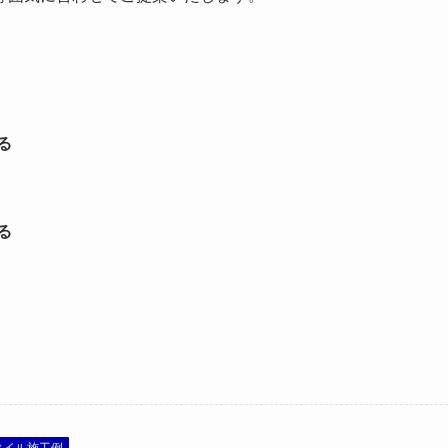
る
る
タイル施工例