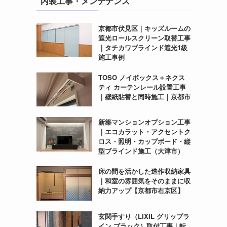
内装工事・メンテナンス
京都市伏見区｜キッズルームの
遮光ロールスクリーン取替工事
｜タチカワブラインド遮光1級
施工事例
TOSO ノイボックス＋ネクス
ティ カーテンレール設置工事
｜壁紙貼替と同時施工｜京都市
新築マンションオプション工事
｜エコカラット・アクセントク
ロス・照明・カップボード・縦
型ブラインド施工（大津市）
床の間を活かした造作収納家具
｜和室の雰囲気をそのままに収
納力アップ【京都市右京区】
玄関手すり（LIXIL グリップラ
イン ブラック）取付工事｜転