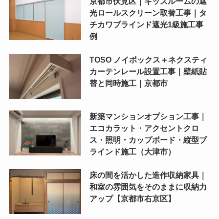
京都市伏見区｜キッズルームの遮
光ロールスクリーン取替工事｜タ
チカワブラインド遮光1級施工事
例
TOSO ノイボックス＋ネクスティ
カーテンレール設置工事｜壁紙貼
替と同時施工｜京都市
新築マンションオプション工事｜
エコカラット・アクセントクロ
ス・照明・カップボード・縦型ブ
ラインド施工（大津市）
床の間を活かした造作収納家具｜
和室の雰囲気をそのままに収納力
アップ【京都市右京区】