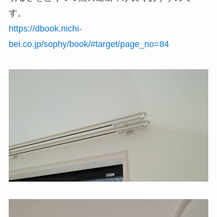
す。
https://dbook.nichi-
bei.co.jp/sophy/book/#target/page_no=84