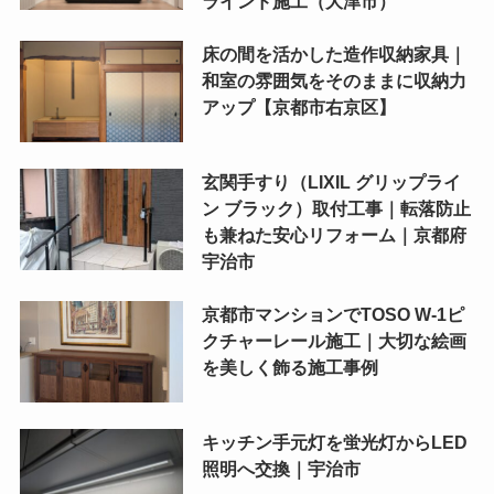
ラインド施工（大津市）
床の間を活かした造作収納家具｜
和室の雰囲気をそのままに収納力
アップ【京都市右京区】
玄関手すり（LIXIL グリップライ
ン ブラック）取付工事｜転落防止
も兼ねた安心リフォーム｜京都府
宇治市
京都市マンションでTOSO W-1ピ
クチャーレール施工｜大切な絵画
を美しく飾る施工事例
キッチン手元灯を蛍光灯からLED
照明へ交換｜宇治市