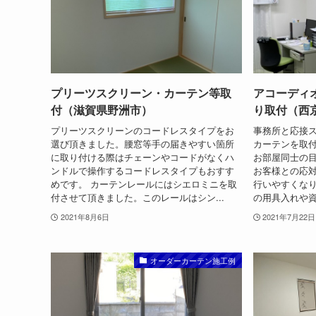
プリーツスクリーン・カーテン等取
アコーディ
付（滋賀県野洲市）
り取付（西
プリーツスクリーンのコードレスタイプをお
事務所と応接
選び頂きました。腰窓等手の届きやすい箇所
カーテンを取
に取り付ける際はチェーンやコードがなくハ
お部屋同士の
ンドルで操作するコードレスタイプもおすす
お客様との応
めです。 カーテンレールにはシエロミニを取
行いやすくなります
付させて頂きました。このレールはシン...
の用具入れや資
2021年8月6日
2021年7月22日
オーダーカーテン施工例