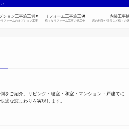
さい
プション工事施工例
リフォーム工事施工例
内装工事
やリフォームのオプション工事
様々なリフォーム工事の施工例
床の補修や張替など様々の
 –
工例をご紹介。リビング・寝室・和室・マンション・戸建てに
く快適な窓まわりを実現します。