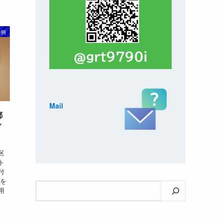
工例
Mail
都
イ
区
ト
付
ルを
検
用
索