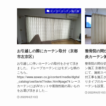
オーダーカーテン施工例
お引越しの際にカーテン取付（京都
整骨院の間
市左京区）
炎カーテン
お引越しに伴いカーテンの取付をさせて頂き
整骨院の間仕
ました。 ドレープカーテンにはモダンな柄の
ン施工 京都市
こちら。
にて、施術ス
https://www.aswan.co.jp/content/media/digital
付工事を施工さ
_catalog/cestlavie7/index.html#page74 レース
りタイプのカ
カーテンにはUVカットや遮熱性能の高いもの
ーテンを設置。
をお選び頂きました...
2022年6月10日
2022年6月13日