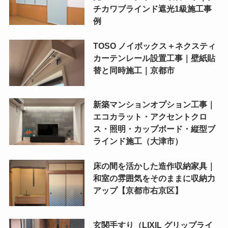
チカワブラインド遮光1級施工事
例
TOSO ノイボックス＋ネクスティ
カーテンレール設置工事｜壁紙貼
替と同時施工｜京都市
新築マンションオプション工事｜
エコカラット・アクセントクロ
ス・照明・カップボード・縦型ブ
ラインド施工（大津市）
床の間を活かした造作収納家具｜
和室の雰囲気をそのままに収納力
アップ【京都市右京区】
玄関手すり（LIXIL グリップライ