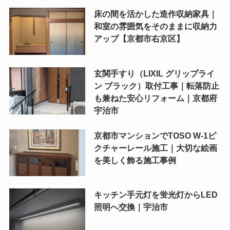
床の間を活かした造作収納家具｜
和室の雰囲気をそのままに収納力
アップ【京都市右京区】
玄関手すり（LIXIL グリップライ
ン ブラック）取付工事｜転落防止
も兼ねた安心リフォーム｜京都府
宇治市
京都市マンションでTOSO W-1ピ
クチャーレール施工｜大切な絵画
を美しく飾る施工事例
キッチン手元灯を蛍光灯からLED
照明へ交換｜宇治市