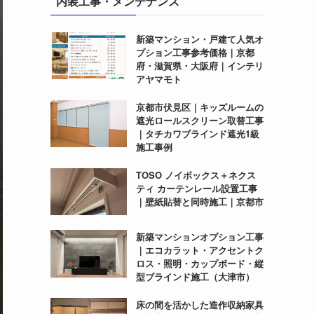
内装工事・メンテナンス
新築マンション・戸建て人気オ
プション工事参考価格｜京都
府・滋賀県・大阪府｜インテリ
アヤマモト
京都市伏見区｜キッズルームの
遮光ロールスクリーン取替工事
｜タチカワブラインド遮光1級
施工事例
TOSO ノイボックス＋ネクス
ティ カーテンレール設置工事
｜壁紙貼替と同時施工｜京都市
新築マンションオプション工事
｜エコカラット・アクセントク
ロス・照明・カップボード・縦
型ブラインド施工（大津市）
床の間を活かした造作収納家具