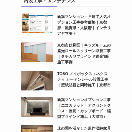
内装工事・メンテナンス
新築マンション・戸建て人気オ
プション工事参考価格｜京都
府・滋賀県・大阪府｜インテリ
アヤマモト
京都市伏見区｜キッズルームの
遮光ロールスクリーン取替工事
｜タチカワブラインド遮光1級
施工事例
TOSO ノイボックス＋ネクス
ティ カーテンレール設置工事
｜壁紙貼替と同時施工｜京都市
新築マンションオプション工事
｜エコカラット・アクセントク
ロス・照明・カップボード・縦
型ブラインド施工（大津市）
床の間を活かした造作収納家具