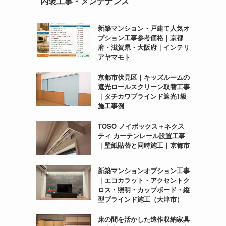
内装工事・メンテナンス
新築マンション・戸建て人気オ
プション工事参考価格｜京都
府・滋賀県・大阪府｜インテリ
アヤマモト
京都市伏見区｜キッズルームの
遮光ロールスクリーン取替工事
｜タチカワブラインド遮光1級
施工事例
TOSO ノイボックス＋ネクス
ティ カーテンレール設置工事
｜壁紙貼替と同時施工｜京都市
新築マンションオプション工事
｜エコカラット・アクセントク
ロス・照明・カップボード・縦
型ブラインド施工（大津市）
床の間を活かした造作収納家具