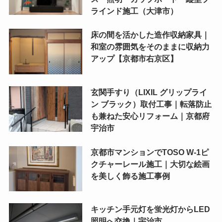
ラインド施工（大津市）
床の間を活かした造作収納家具｜
和室の雰囲気をそのままに収納力
アップ【京都市右京区】
玄関手すり（LIXIL グリップライ
ン ブラック）取付工事｜転落防止
も兼ねた安心リフォーム｜京都府
宇治市
京都市マンションでTOSO W-1ピ
クチャーレール施工｜大切な絵画
を美しく飾る施工事例
キッチン手元灯を蛍光灯からLED
照明へ交換｜宇治市