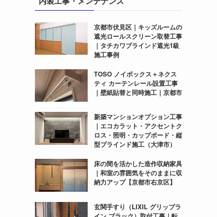
内装工事・メンテナンス
京都市伏見区｜キッズルームの
遮光ロールスクリーン取替工事
｜タチカワブラインド遮光1級
施工事例
TOSO ノイボックス＋ネクス
ティ カーテンレール設置工事
｜壁紙貼替と同時施工｜京都市
新築マンションオプション工事
｜エコカラット・アクセントク
ロス・照明・カップボード・縦
型ブラインド施工（大津市）
床の間を活かした造作収納家具
｜和室の雰囲気をそのままに収
納力アップ【京都市右京区】
玄関手すり（LIXIL グリップラ
イン ブラック）取付工事｜転