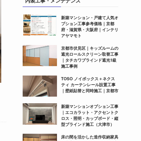
内装工事・メンテナンス
新築マンション・戸建て人気オ
プション工事参考価格｜京都
府・滋賀県・大阪府｜インテリ
アヤマモト
京都市伏見区｜キッズルームの
遮光ロールスクリーン取替工事
｜タチカワブラインド遮光1級
施工事例
TOSO ノイボックス＋ネクス
ティ カーテンレール設置工事
｜壁紙貼替と同時施工｜京都市
新築マンションオプション工事
｜エコカラット・アクセントク
ロス・照明・カップボード・縦
型ブラインド施工（大津市）
床の間を活かした造作収納家具