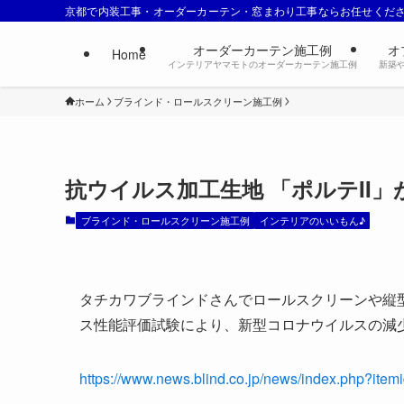
京都で内装工事・オーダーカーテン・窓まわり工事ならお任せくだ
オーダーカーテン施工例
オ
Home
インテリアヤマモトのオーダーカーテン施工例
新築
ホーム
ブラインド・ロールスクリーン施工例
抗ウイルス加工生地 「ポルテII
ブラインド・ロールスクリーン施工例
インテリアのいいもん♪
タチカワブラインドさんでロールスクリーンや縦
ス性能評価試験により、新型コロナウイルスの減
https://www.news.blind.co.jp/news/index.php?ite