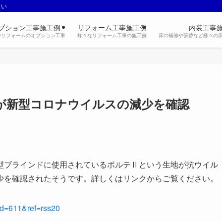
さい
プション工事施工例
リフォーム工事施工例
内装工事
やリフォームのオプション工事
様々なリフォーム工事の施工例
床の補修や張替など様々の
」が新型コロナウイルスの減少を確認
型ブラインドに使用されているポルテⅡという生地が抗ウイル
少を確認されたそうです。詳しくはリンクからご覧ください。
mid=611&ref=rss20