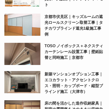
ト
京都市伏見区｜キッズルームの遮
光ロールスクリーン取替工事｜タ
チカワブラインド遮光1級施工事
例
TOSO ノイボックス＋ネクスティ
カーテンレール設置工事｜壁紙貼
替と同時施工｜京都市
新築マンションオプション工事｜
エコカラット・アクセントクロ
ス・照明・カップボード・縦型ブ
ラインド施工（大津市）
床の間を活かした造作収納家具｜
和室の雰囲気をそのままに収納力