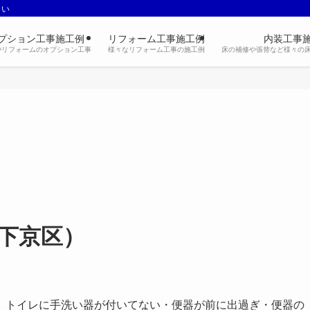
さい
プション工事施工例
リフォーム工事施工例
内装工事
やリフォームのオプション工事
様々なリフォーム工事の施工例
床の補修や張替など様々の
下京区）
、トイレに手洗い器が付いてない・便器が前に出過ぎ・便器の