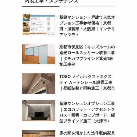
内装工事・メンテナンス
新築マンション・戸建て人気オ
プション工事参考価格｜京都
府・滋賀県・大阪府｜インテリ
アヤマモト
京都市伏見区｜キッズルームの
遮光ロールスクリーン取替工事
｜タチカワブラインド遮光1級
施工事例
TOSO ノイボックス＋ネクス
ティ カーテンレール設置工事
｜壁紙貼替と同時施工｜京都市
新築マンションオプション工事
｜エコカラット・アクセントク
ロス・照明・カップボード・縦
型ブラインド施工（大津市）
床の間を活かした造作収納家具