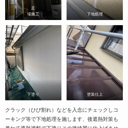
足
場施工
下地処理
下塗り
塗装仕上
クラック（ひび割れ）などを入念にチェックしコ
ーキング等で下地処理を施します、後遮熱対策も