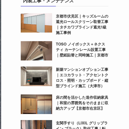
内装工事・メンテナンス
京都市伏見区｜キッズルームの
遮光ロールスクリーン取替工事
｜タチカワブラインド遮光1級
施工事例
TOSO ノイボックス＋ネクス
ティ カーテンレール設置工事
｜壁紙貼替と同時施工｜京都市
新築マンションオプション工事
｜エコカラット・アクセントク
ロス・照明・カップボード・縦
型ブラインド施工（大津市）
床の間を活かした造作収納家具
｜和室の雰囲気をそのままに収
納力アップ【京都市右京区】
玄関手すり（LIXIL グリップラ
イン ブラック）取付工事｜転