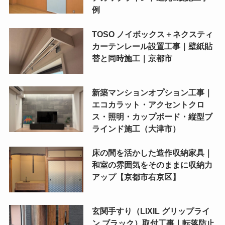
例
TOSO ノイボックス＋ネクスティ
カーテンレール設置工事｜壁紙貼
替と同時施工｜京都市
新築マンションオプション工事｜
エコカラット・アクセントクロ
ス・照明・カップボード・縦型ブ
ラインド施工（大津市）
床の間を活かした造作収納家具｜
和室の雰囲気をそのままに収納力
アップ【京都市右京区】
玄関手すり（LIXIL グリップライ
ン ブラック）取付工事｜転落防止