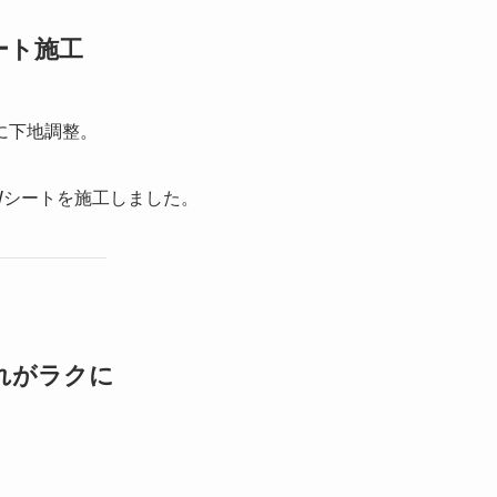
ート施工
に下地調整。
Wシートを施工しました。
れがラクに