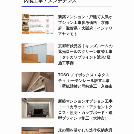
内装工事・メンテナンス
新築マンション・戸建て人気オ
プション工事参考価格｜京都
府・滋賀県・大阪府｜インテリ
アヤマモト
京都市伏見区｜キッズルームの
遮光ロールスクリーン取替工事
｜タチカワブラインド遮光1級
施工事例
TOSO ノイボックス＋ネクス
ティ カーテンレール設置工事
｜壁紙貼替と同時施工｜京都市
新築マンションオプション工事
｜エコカラット・アクセントク
ロス・照明・カップボード・縦
型ブラインド施工（大津市）
床の間を活かした造作収納家具