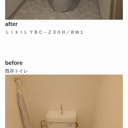
after
ＬＩＸＩＬ ＹＢＣ－Ｚ３０Ｈ／ＢＷ１
before
既存トイレ