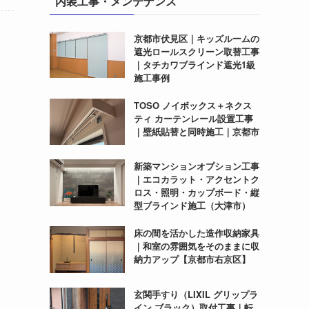
内装工事・メンテナンス
京都市伏見区｜キッズルームの
遮光ロールスクリーン取替工事
｜タチカワブラインド遮光1級
施工事例
TOSO ノイボックス＋ネクス
ティ カーテンレール設置工事
｜壁紙貼替と同時施工｜京都市
新築マンションオプション工事
｜エコカラット・アクセントク
ロス・照明・カップボード・縦
型ブラインド施工（大津市）
床の間を活かした造作収納家具
｜和室の雰囲気をそのままに収
納力アップ【京都市右京区】
玄関手すり（LIXIL グリップラ
イン ブラック）取付工事｜転