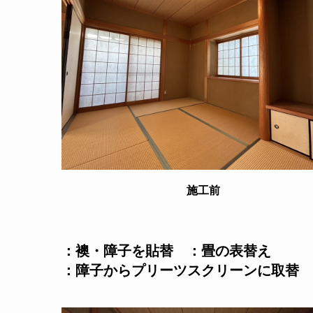
施工前
：襖・障子を貼替 ：畳の表替え
：障子からプリーツスクリーンに取替