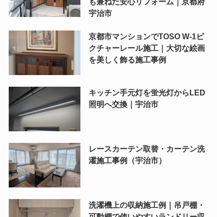
も兼ねた安心リフォーム｜京都府
宇治市
京都市マンションでTOSO W-1ピ
クチャーレール施工｜大切な絵画
を美しく飾る施工事例
キッチン手元灯を蛍光灯からLED
照明へ交換｜宇治市
レースカーテン取替・カーテン洗
濯施工事例（宇治市）
洗濯機上の収納施工例｜吊戸棚・
可動棚で使いやすいランドリー収