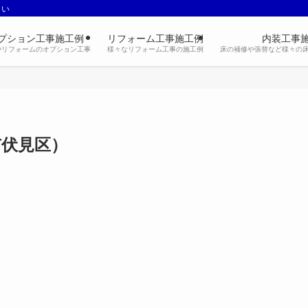
さい
プション工事施工例
リフォーム工事施工例
内装工事
やリフォームのオプション工事
様々なリフォーム工事の施工例
床の補修や張替など様々の
市伏見区）