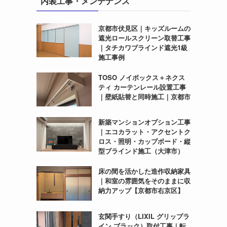
内装工事・メンテナンス
京都市伏見区｜キッズルームの
遮光ロールスクリーン取替工事
｜タチカワブラインド遮光1級
施工事例
TOSO ノイボックス＋ネクス
ティ カーテンレール設置工事
｜壁紙貼替と同時施工｜京都市
新築マンションオプション工事
｜エコカラット・アクセントク
ロス・照明・カップボード・縦
型ブラインド施工（大津市）
床の間を活かした造作収納家具
｜和室の雰囲気をそのままに収
納力アップ【京都市右京区】
玄関手すり（LIXIL グリップラ
イン ブラック）取付工事｜転