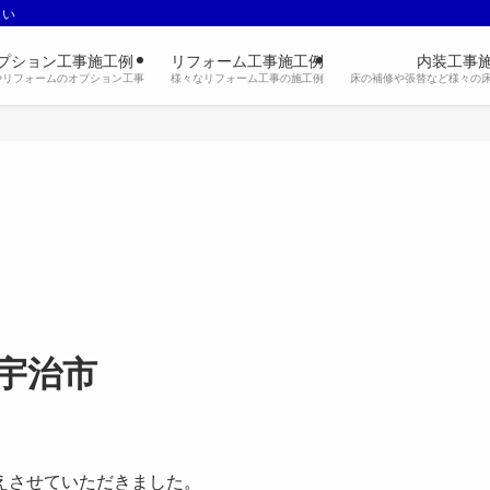
さい
プション工事施工例
リフォーム工事施工例
内装工事
やリフォームのオプション工事
様々なリフォーム工事の施工例
床の補修や張替など様々の
宇治市
えさせていただきました。