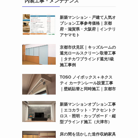
内装工事・メンテナンス
新築マンション・戸建て人気オ
プション工事参考価格｜京都
府・滋賀県・大阪府｜インテリ
アヤマモト
京都市伏見区｜キッズルームの
遮光ロールスクリーン取替工事
｜タチカワブラインド遮光1級
施工事例
TOSO ノイボックス＋ネクス
ティ カーテンレール設置工事
｜壁紙貼替と同時施工｜京都市
新築マンションオプション工事
｜エコカラット・アクセントク
ロス・照明・カップボード・縦
型ブラインド施工（大津市）
床の間を活かした造作収納家具