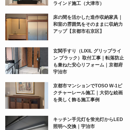
ラインド施工（大津市）
床の間を活かした造作収納家具｜
和室の雰囲気をそのままに収納力
アップ【京都市右京区】
玄関手すり（LIXIL グリップライ
ン ブラック）取付工事｜転落防止
も兼ねた安心リフォーム｜京都府
宇治市
京都市マンションでTOSO W-1ピ
クチャーレール施工｜大切な絵画
を美しく飾る施工事例
キッチン手元灯を蛍光灯からLED
照明へ交換｜宇治市