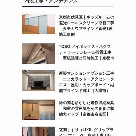
内装工事・メンテナンス
京都市伏見区｜キッズルームの
遮光ロールスクリーン取替工事
｜タチカワブラインド遮光1級
施工事例
TOSO ノイボックス＋ネクス
ティ カーテンレール設置工事
｜壁紙貼替と同時施工｜京都市
新築マンションオプション工事
｜エコカラット・アクセントク
ロス・照明・カップボード・縦
型ブラインド施工（大津市）
床の間を活かした造作収納家具
｜和室の雰囲気をそのままに収
納力アップ【京都市右京区】
玄関手すり（LIXIL グリップラ
イン ブラック）取付工事｜転