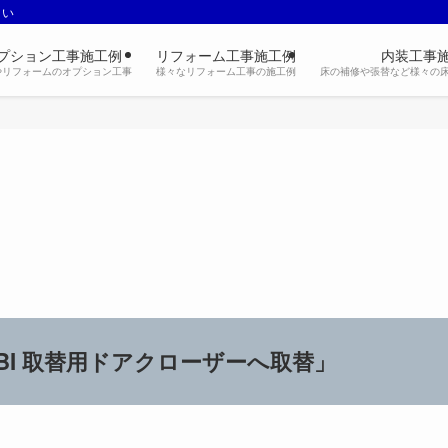
さい
プション工事施工例
リフォーム工事施工例
内装工事
やリフォームのオプション工事
様々なリフォーム工事の施工例
床の補修や張替など様々の
）
BI 取替用ドアクローザーへ取替」