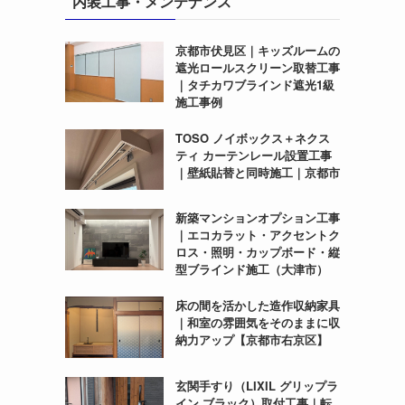
内装工事・メンテナンス
京都市伏見区｜キッズルームの
遮光ロールスクリーン取替工事
｜タチカワブラインド遮光1級
施工事例
TOSO ノイボックス＋ネクス
ティ カーテンレール設置工事
｜壁紙貼替と同時施工｜京都市
新築マンションオプション工事
｜エコカラット・アクセントク
ロス・照明・カップボード・縦
型ブラインド施工（大津市）
床の間を活かした造作収納家具
｜和室の雰囲気をそのままに収
納力アップ【京都市右京区】
玄関手すり（LIXIL グリップラ
イン ブラック）取付工事｜転