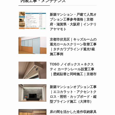
内装工事・メンテナンス
新築マンション・戸建て人気オ
プション工事参考価格｜京都
府・滋賀県・大阪府｜インテリ
アヤマモト
京都市伏見区｜キッズルームの
遮光ロールスクリーン取替工事
｜タチカワブラインド遮光1級
施工事例
TOSO ノイボックス＋ネクス
ティ カーテンレール設置工事
｜壁紙貼替と同時施工｜京都市
新築マンションオプション工事
｜エコカラット・アクセントク
ロス・照明・カップボード・縦
型ブラインド施工（大津市）
床の間を活かした造作収納家具