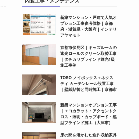
内装工事・メンテナンス
新築マンション・戸建て人気オ
プション工事参考価格｜京都
府・滋賀県・大阪府｜インテリ
アヤマモト
京都市伏見区｜キッズルームの
遮光ロールスクリーン取替工事
｜タチカワブラインド遮光1級
施工事例
TOSO ノイボックス＋ネクス
ティ カーテンレール設置工事
｜壁紙貼替と同時施工｜京都市
新築マンションオプション工事
｜エコカラット・アクセントク
ロス・照明・カップボード・縦
型ブラインド施工（大津市）
床の間を活かした造作収納家具