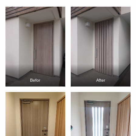
Befor
After