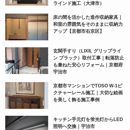
ラインド施工（大津市）
床の間を活かした造作収納家具｜
和室の雰囲気をそのままに収納力
アップ【京都市右京区】
玄関手すり（LIXIL グリップライ
ン ブラック）取付工事｜転落防止
も兼ねた安心リフォーム｜京都府
宇治市
京都市マンションでTOSO W-1ピ
クチャーレール施工｜大切な絵画
を美しく飾る施工事例
キッチン手元灯を蛍光灯からLED
照明へ交換｜宇治市