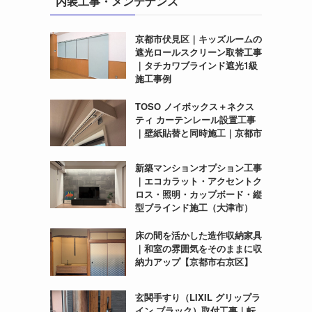
内装工事・メンテナンス
京都市伏見区｜キッズルームの
遮光ロールスクリーン取替工事
｜タチカワブラインド遮光1級
施工事例
TOSO ノイボックス＋ネクス
ティ カーテンレール設置工事
｜壁紙貼替と同時施工｜京都市
新築マンションオプション工事
｜エコカラット・アクセントク
ロス・照明・カップボード・縦
型ブラインド施工（大津市）
床の間を活かした造作収納家具
｜和室の雰囲気をそのままに収
納力アップ【京都市右京区】
玄関手すり（LIXIL グリップラ
イン ブラック）取付工事｜転