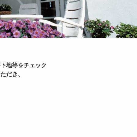
か下地等をチェック
いただき、
。