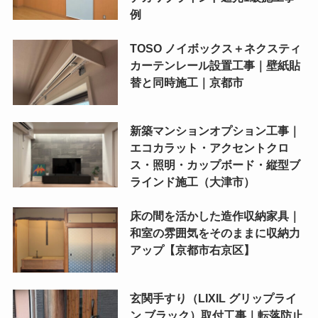
例
TOSO ノイボックス＋ネクスティ
カーテンレール設置工事｜壁紙貼
替と同時施工｜京都市
新築マンションオプション工事｜
エコカラット・アクセントクロ
ス・照明・カップボード・縦型ブ
ラインド施工（大津市）
床の間を活かした造作収納家具｜
和室の雰囲気をそのままに収納力
アップ【京都市右京区】
玄関手すり（LIXIL グリップライ
ン ブラック）取付工事｜転落防止