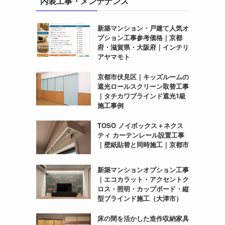
内装工事・メンテナンス
新築マンション・戸建て人気オ
プション工事参考価格｜京都
府・滋賀県・大阪府｜インテリ
アヤマモト
京都市伏見区｜キッズルームの
遮光ロールスクリーン取替工事
｜タチカワブラインド遮光1級
施工事例
TOSO ノイボックス＋ネクス
ティ カーテンレール設置工事
｜壁紙貼替と同時施工｜京都市
新築マンションオプション工事
｜エコカラット・アクセントク
ロス・照明・カップボード・縦
型ブラインド施工（大津市）
床の間を活かした造作収納家具