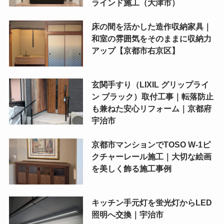
ラインド施工（大津市）
床の間を活かした造作収納家具｜
和室の雰囲気をそのままに収納力
アップ【京都市右京区】
玄関手すり（LIXIL グリップライ
ン ブラック）取付工事｜転落防止
も兼ねた安心リフォーム｜京都府
宇治市
京都市マンションでTOSO W-1ピ
クチャーレール施工｜大切な絵画
を美しく飾る施工事例
キッチン手元灯を蛍光灯からLED
照明へ交換｜宇治市