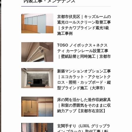
内装工事・メンテナンス
京都市伏見区｜キッズルームの
遮光ロールスクリーン取替工事
｜タチカワブラインド遮光1級
施工事例
TOSO ノイボックス＋ネクス
ティ カーテンレール設置工事
｜壁紙貼替と同時施工｜京都市
新築マンションオプション工事
｜エコカラット・アクセントク
ロス・照明・カップボード・縦
型ブラインド施工（大津市）
床の間を活かした造作収納家具
｜和室の雰囲気をそのままに収
納力アップ【京都市右京区】
玄関手すり（LIXIL グリップラ
イン ブラック）取付工事｜転