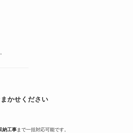
。
おまかせください
収納工事
まで一括対応可能です。