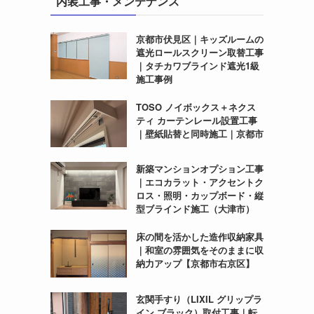
内装工事・メンテナンス
京都市伏見区｜キッズルームの
遮光ロールスクリーン取替工事
｜タチカワブラインド遮光1級
施工事例
TOSO ノイボックス＋ネクス
ティ カーテンレール設置工事
｜壁紙貼替と同時施工｜京都市
新築マンションオプション工事
｜エコカラット・アクセントク
ロス・照明・カップボード・縦
型ブラインド施工（大津市）
床の間を活かした造作収納家具
｜和室の雰囲気をそのままに収
納力アップ【京都市右京区】
玄関手すり（LIXIL グリップラ
イン ブラック）取付工事｜転