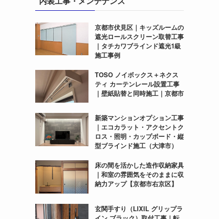
内装工事・メンテナンス
京都市伏見区｜キッズルームの
遮光ロールスクリーン取替工事
｜タチカワブラインド遮光1級
施工事例
TOSO ノイボックス＋ネクス
ティ カーテンレール設置工事
｜壁紙貼替と同時施工｜京都市
新築マンションオプション工事
｜エコカラット・アクセントク
ロス・照明・カップボード・縦
型ブラインド施工（大津市）
床の間を活かした造作収納家具
｜和室の雰囲気をそのままに収
納力アップ【京都市右京区】
玄関手すり（LIXIL グリップラ
イン ブラック）取付工事｜転