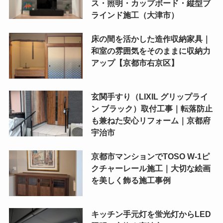
ス・照明・カップボード・縦型ブ
ラインド施工（大津市）
床の間を活かした造作収納家具｜
和室の雰囲気をそのままに収納力
アップ【京都市右京区】
玄関手すり（LIXIL グリップライ
ン ブラック）取付工事｜転落防止
も兼ねた安心リフォーム｜京都府
宇治市
京都市マンションでTOSO W-1ピ
クチャーレール施工｜大切な絵画
を美しく飾る施工事例
キッチン手元灯を蛍光灯からLED