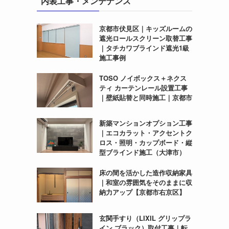
内装工事・メンテナンス
京都市伏見区｜キッズルームの
遮光ロールスクリーン取替工事
｜タチカワブラインド遮光1級
施工事例
TOSO ノイボックス＋ネクス
ティ カーテンレール設置工事
｜壁紙貼替と同時施工｜京都市
新築マンションオプション工事
｜エコカラット・アクセントク
ロス・照明・カップボード・縦
型ブラインド施工（大津市）
床の間を活かした造作収納家具
｜和室の雰囲気をそのままに収
納力アップ【京都市右京区】
玄関手すり（LIXIL グリップラ
イン ブラック）取付工事｜転