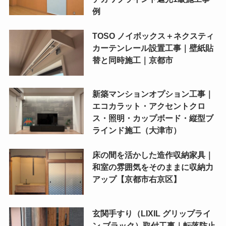
例
TOSO ノイボックス＋ネクスティ
カーテンレール設置工事｜壁紙貼
替と同時施工｜京都市
新築マンションオプション工事｜
エコカラット・アクセントクロ
ス・照明・カップボード・縦型ブ
ラインド施工（大津市）
床の間を活かした造作収納家具｜
和室の雰囲気をそのままに収納力
アップ【京都市右京区】
玄関手すり（LIXIL グリップライ
ン ブラック）取付工事｜転落防止