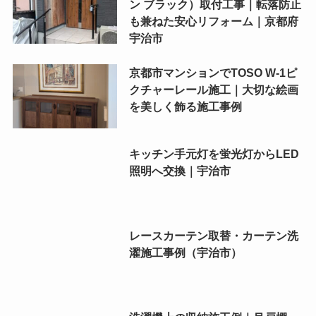
ン ブラック）取付工事｜転落防止
も兼ねた安心リフォーム｜京都府
宇治市
京都市マンションでTOSO W-1ピ
クチャーレール施工｜大切な絵画
を美しく飾る施工事例
キッチン手元灯を蛍光灯からLED
照明へ交換｜宇治市
レースカーテン取替・カーテン洗
濯施工事例（宇治市）