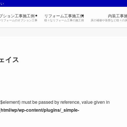
さい
プション工事施工例
リフォーム工事施工例
内装工事
やリフォームのオプション工事
様々なリフォーム工事の施工例
床の補修や張替など様々の
ェイス
$element) must be passed by reference, value given in
html/wp/wp-content/plugins/_simple-