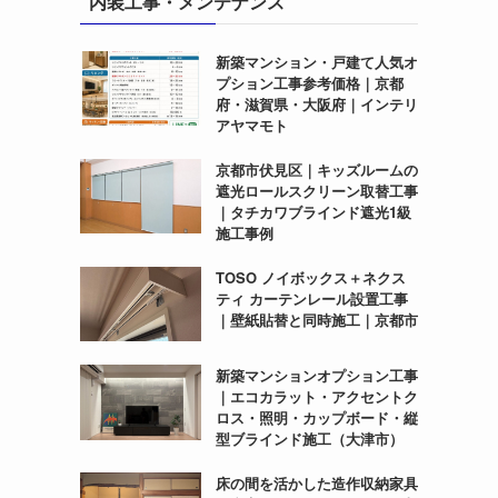
内装工事・メンテナンス
新築マンション・戸建て人気オ
プション工事参考価格｜京都
府・滋賀県・大阪府｜インテリ
アヤマモト
京都市伏見区｜キッズルームの
遮光ロールスクリーン取替工事
｜タチカワブラインド遮光1級
施工事例
TOSO ノイボックス＋ネクス
ティ カーテンレール設置工事
｜壁紙貼替と同時施工｜京都市
新築マンションオプション工事
｜エコカラット・アクセントク
ロス・照明・カップボード・縦
型ブラインド施工（大津市）
床の間を活かした造作収納家具