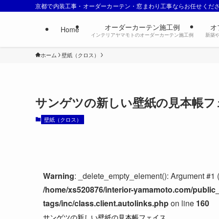
京都で内装工事・オーダーカーテン・窓まわり工事ならお任せくだ
オーダーカーテン施工例
オ
Home
インテリアヤマモトのオーダーカーテン施工例
新築
ホーム
壁紙（クロス）
サンゲツの新しい壁紙の見本帳フ
壁紙（クロス）
Warning
: _delete_empty_element(): Argument #1 (
/home/xs520876/interior-yamamoto.com/public_
tags/inc/class.client.autolinks.php
on line
160
サンゲツの新しい壁紙の見本帳フェイス