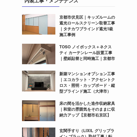
内装工事・メンテナンス
京都市伏見区｜キッズルームの
遮光ロールスクリーン取替工事
｜タチカワブラインド遮光1級
施工事例
TOSO ノイボックス＋ネクス
ティ カーテンレール設置工事
｜壁紙貼替と同時施工｜京都市
新築マンションオプション工事
｜エコカラット・アクセントク
ロス・照明・カップボード・縦
型ブラインド施工（大津市）
床の間を活かした造作収納家具
｜和室の雰囲気をそのままに収
納力アップ【京都市右京区】
玄関手すり（LIXIL グリップラ
イン ブラック）取付工事｜転