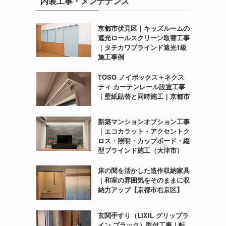
内装工事・メンテナンス
京都市伏見区｜キッズルームの
遮光ロールスクリーン取替工事
｜タチカワブラインド遮光1級
施工事例
TOSO ノイボックス＋ネクス
ティ カーテンレール設置工事
｜壁紙貼替と同時施工｜京都市
新築マンションオプション工事
｜エコカラット・アクセントク
ロス・照明・カップボード・縦
型ブラインド施工（大津市）
床の間を活かした造作収納家具
｜和室の雰囲気をそのままに収
納力アップ【京都市右京区】
玄関手すり（LIXIL グリップラ
イン ブラック）取付工事｜転